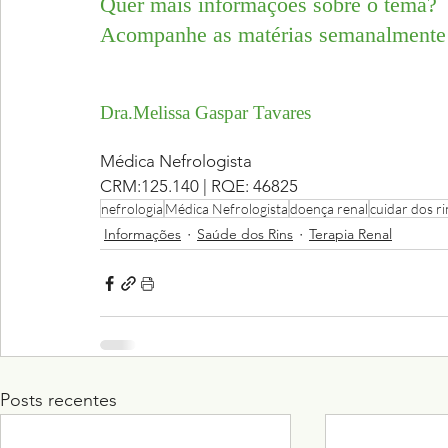
Quer mais informações sobre o tema? 
Acompanhe as matérias semanalmente
Dra.Melissa Gaspar Tavares
Médica Nefrologista
CRM:125.140 | RQE: 46825
nefrologia
Médica Nefrologista
doença renal
cuidar dos ri
Informações
Saúde dos Rins
Terapia Renal
Posts recentes