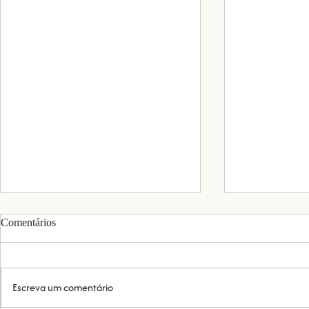
Comentários
Escreva um comentário
O que é a Creatinina?