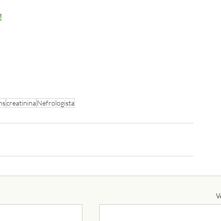
!
ns
creatinina
Nefrologista
V